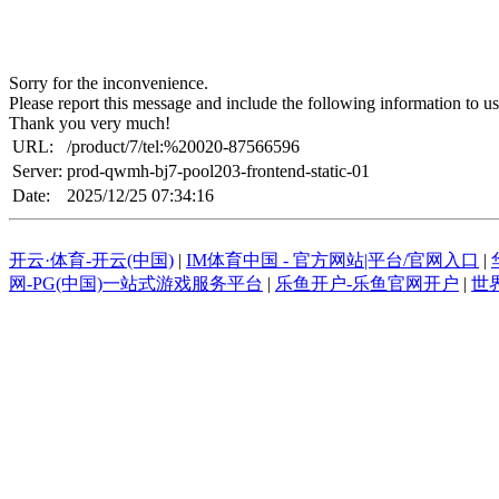
Sorry for the inconvenience.
Please report this message and include the following information to us
Thank you very much!
URL:
/product/7/tel:%20020-87566596
Server:
prod-qwmh-bj7-pool203-frontend-static-01
Date:
2025/12/25 07:34:16
开云·体育-开云(中国)
|
IM体育中国 - 官方网站|平台/官网入口
|
网-PG(中国)一站式游戏服务平台
|
乐鱼开户-乐鱼官网开户
|
世